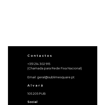
C o n t a c t o s
+351 214 302 915
(Chamada para Rede Fixa Nacional)
Email: geral@sublimesquare.pt
A l v a r á
105 205 PUB
Social