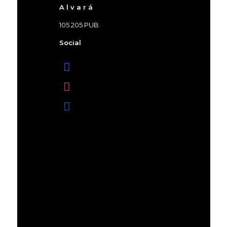
A l v a r á
105 205 PUB
Social
facebook
instagram
linkedin