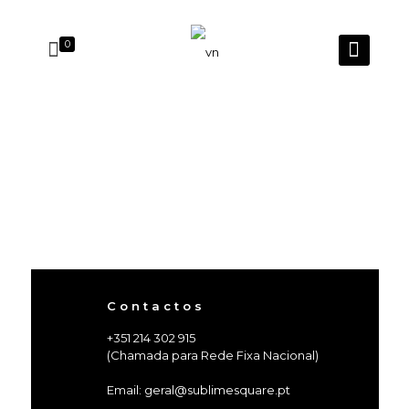
0
C o n t a c t o s
+351 214 302 915
(Chamada para Rede Fixa Nacional)
Email: geral@sublimesquare.pt