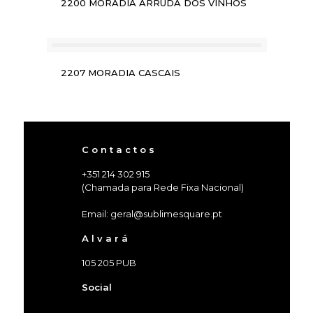
2200 MORADIA ARRUDA DOS VINHOS
2207 MORADIA CASCAIS
C o n t a c t o s
+351 214 302 915
(Chamada para Rede Fixa Nacional)
Email: geral@sublimesquare.pt
A l v a r á
105 205 PUB
Social
facebook